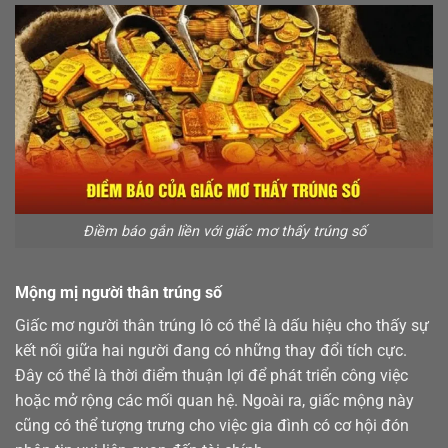
Điềm báo gắn liền với giấc mơ thấy trúng số
Mộng mị người thân trúng số
Giấc mơ người thân trúng lô có thể là dấu hiệu cho thấy sự
kết nối giữa hai người đang có những thay đổi tích cực.
Đây có thể là thời điểm thuận lợi để phát triển công việc
hoặc mở rộng các mối quan hệ. Ngoài ra, giấc mộng này
cũng có thể tượng trưng cho việc gia đình có cơ hội đón