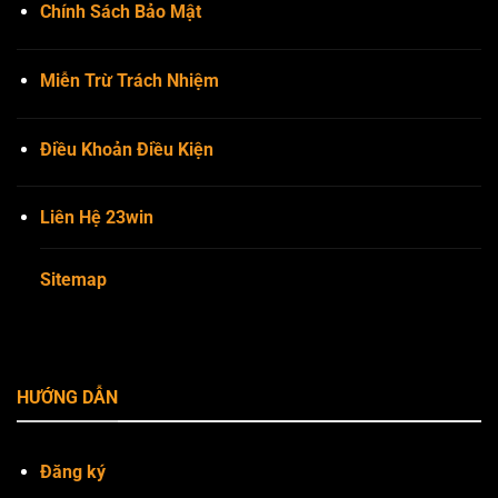
Chính Sách Bảo Mật
Miễn Trừ Trách Nhiệm
Điều Khoản Điều Kiện
Liên Hệ 23win
Sitemap
HƯỚNG DẪN
Đăng ký