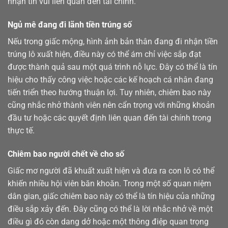
nhận tin vui liên quan đến tài chính.
Ngủ mê đang đi lãnh tiền trúng số
Nếu trong giấc mộng, hình ảnh bản thân đang đi nhận tiền
trúng lô xuất hiện, điều này có thể ám chỉ việc sắp đạt
được thành quả sau một quá trình nỗ lực. Đây có thể là tín
hiệu cho thấy công việc hoặc các kế hoạch cá nhân đang
tiến triển theo hướng thuận lợi. Tuy nhiên, chiêm bao này
cũng nhắc nhở thành viên nên cẩn trọng với những khoản
đầu tư hoặc các quyết định liên quan đến tài chính trong
thực tế.
Chiêm bao người chết về cho số
Giấc mơ người đã khuất xuất hiện và đưa ra con lô có thể
khiến nhiều hội viên băn khoăn. Trong một số quan niệm
dân gian, giấc chiêm bao này có thể là tín hiệu của những
điều sắp xảy đến. Đây cũng có thể là lời nhắc nhở về một
điều gì đó còn dang dở hoặc một thông điệp quan trọng