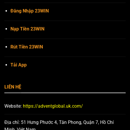
Đăng Nhập 23WIN
Nạp Tiền 23WIN
Rút Tiền 23WIN
Tải App
LIÊN HỆ
Website:
https://adventglobal.uk.com/
Địa chỉ: 51 Hưng Phước 4, Tân Phong, Quận 7, Hồ Chí
Minh, Việt Nam