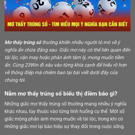
Mơ thấy trúng số
thường khiến nhiều người tò mò về ý
nghĩa ẩn chứa đằng sau. Giấc mơ này có thể liên quan đến
tài lộc, vận may hoặc phản ánh tâm lý, mong muốn tiềm
ẩn. Cùng
23Win
đi sâu vào từng khía cạnh để hiểu rõ hơn
về thông điệp mà chiêm bao tại bài viết dưới đây của
chúng tôi.
Nằm mơ thấy trúng số biểu thị điềm báo gì?
Những giấc
mơ thấy trúng số
thường mang nhiều ý nghĩa
khác nhau, tùy thuộc vào từng tình huống cụ thể. Một số
giấc mộng phản ánh mong muốn về tài lộc, trong khi có
những giấc mơ lại báo hiệu sự thay đổi trong cuộc sống.