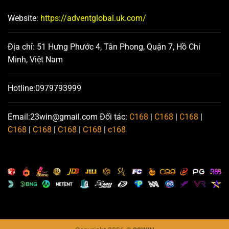
Website:
https://adventglobal.uk.com/
Địa chỉ: 51 Hưng Phước 4, Tân Phong, Quận 7, Hồ Chí
Minh, Việt Nam
Hotline:0979793999
Email:
23win@gmail.com
Đối tác:
C168
|
C168
|
C168
|
C168
|
C168
|
C168
|
C168
|
c168