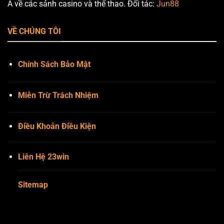
Á về các sảnh casino và thể thao. Đối tác:
Jun88
VỀ CHÚNG TÔI
Chính Sách Bảo Mật
Miễn Trừ Trách Nhiệm
Điều Khoản Điều Kiện
Liên Hệ 23win
Sitemap