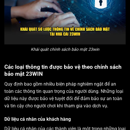
Khái quát chính sách bảo mật 23win
Các loại thông tin được bảo vệ theo chính sách
bảo mật 23WIN
Quy định bao gồm nhiều biện pháp nghiêm ngặt để an
toàn các thông tin quan trọng của người dùng. Những loại
dữ liệu này được bảo vệ tuyệt đối để đảm bảo sự an toàn
và tin cậy cho người chơi khi tham gia vào dịch vụ.
Dữ liệu cá nhân của khách hàng
Dữ liệu cá nhân của các thành viên là một trong những loại